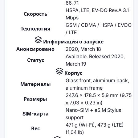
66, 71
HSPA, LTE, EV-DO Rev.A 3.1
Скорость
Mbps
GSM / CDMA / HSPA / EVDO
Технология
/ LTE
Информация о запуске
Анонсировано
2020, March 18
Available. Released 2020,
Статус
March 19
Корпус
Glass front, aluminum back,
Материалы
aluminum frame
247.6 x 178.5 x 5.9 mm (9.75
Размеры
x 7.03 x 0.23 in)
Nano-SIM + eSIM Stylus
SIM-карта
support
471 g (Wi-Fi), 473 g (LTE)
Вес
(1.04 lb)