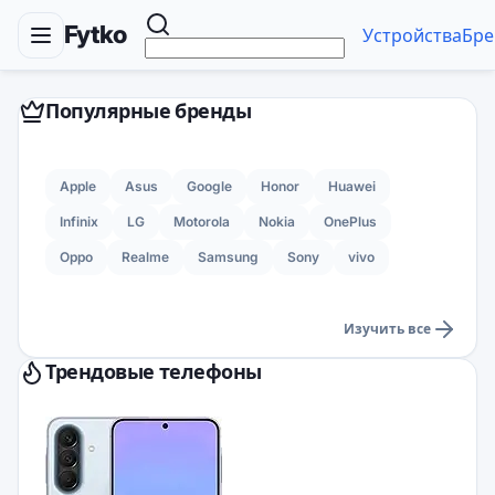
Fytko
Устройства
Бре
Популярные бренды
Apple
Asus
Google
Honor
Huawei
Infinix
LG
Motorola
Nokia
OnePlus
Oppo
Realme
Samsung
Sony
vivo
Изучить все
Трендовые телефоны