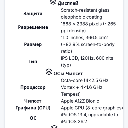
Дисплей
Scratch-resistant glass,
Защита
oleophobic coating
1668 x 2388 pixels (~265
Разрешение
ppi density)
11.0 inches, 366.5 cm2
Размер
(~82.9% screen-to-body
ratio)
IPS LCD, 120Hz, 600 nits
Тип
(typ)
ОС и Чипсет
Octa-core (4x2.5 GHz
Процессор
Vortex + 4x1.6 GHz
Tempest)
Чипсет
Apple A12Z Bionic
Графика (GPU)
Apple GPU (8-core graphics)
iPadOS 13.4, upgradable to
ОС
iPadOS 26.2