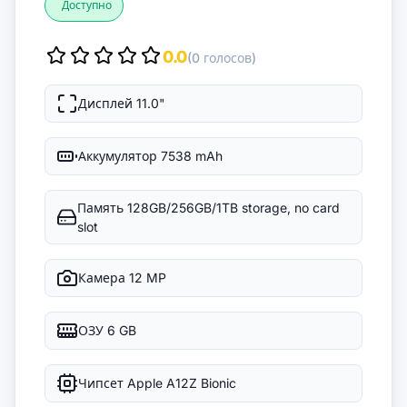
Доступно
0.0
(0 голосов)
Дисплей
11.0"
Аккумулятор
7538 mAh
Память
128GB/256GB/1TB storage, no card
slot
Камера
12 MP
ОЗУ
6 GB
Чипсет
Apple A12Z Bionic