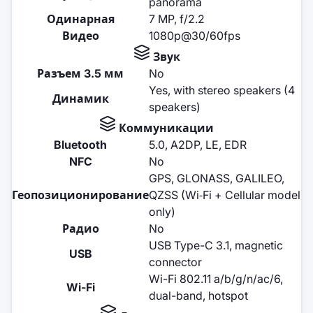
panorama
Одинарная
7 MP, f/2.2
Видео
1080p@30/60fps
Звук
Разъем 3.5 мм
No
Yes, with stereo speakers (4
Динамик
speakers)
Коммуникации
Bluetooth
5.0, A2DP, LE, EDR
NFC
No
GPS, GLONASS, GALILEO,
Геопозиционирование
QZSS (Wi‑Fi + Cellular model
only)
Радио
No
USB Type-C 3.1, magnetic
USB
connector
Wi-Fi 802.11 a/b/g/n/ac/6,
Wi-Fi
dual-band, hotspot