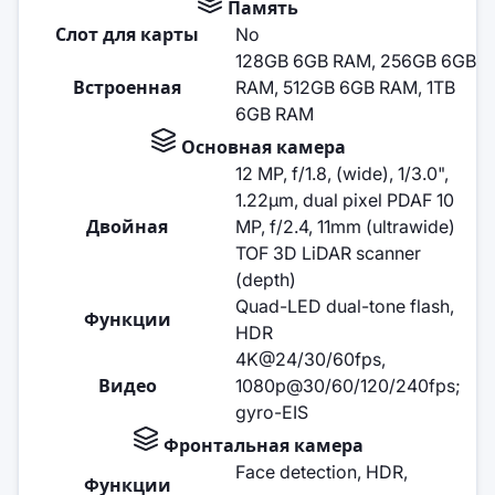
Память
Слот для карты
No
128GB 6GB RAM, 256GB 6GB
Встроенная
RAM, 512GB 6GB RAM, 1TB
6GB RAM
Основная камера
12 MP, f/1.8, (wide), 1/3.0",
1.22µm, dual pixel PDAF 10
Двойная
MP, f/2.4, 11mm (ultrawide)
TOF 3D LiDAR scanner
(depth)
Quad-LED dual-tone flash,
Функции
HDR
4K@24/30/60fps,
Видео
1080p@30/60/120/240fps;
gyro-EIS
Фронтальная камера
Face detection, HDR,
Функции