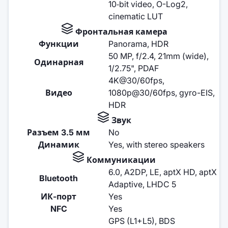
10‑bit video, O-Log2,
cinematic LUT
Фронтальная камера
Функции
Panorama, HDR
50 MP, f/2.4, 21mm (wide),
Одинарная
1/2.75", PDAF
4K@30/60fps,
Видео
1080p@30/60fps, gyro-EIS,
HDR
Звук
Разъем 3.5 мм
No
Динамик
Yes, with stereo speakers
Коммуникации
6.0, A2DP, LE, aptX HD, aptX
Bluetooth
Adaptive, LHDC 5
ИК-порт
Yes
NFC
Yes
GPS (L1+L5), BDS