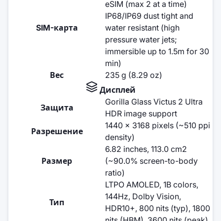
eSIM (max 2 at a time)
IP68/IP69 dust tight and
SIM-карта
water resistant (high
pressure water jets;
immersible up to 1.5m for 30
min)
Вес
235 g (8.29 oz)
Дисплей
Gorilla Glass Victus 2 Ultra
Защита
HDR image support
1440 x 3168 pixels (~510 ppi
Разрешение
density)
6.82 inches, 113.0 cm2
Размер
(~90.0% screen-to-body
ratio)
LTPO AMOLED, 1B colors,
144Hz, Dolby Vision,
Тип
HDR10+, 800 nits (typ), 1800
nits (HBM), 3600 nits (peak)