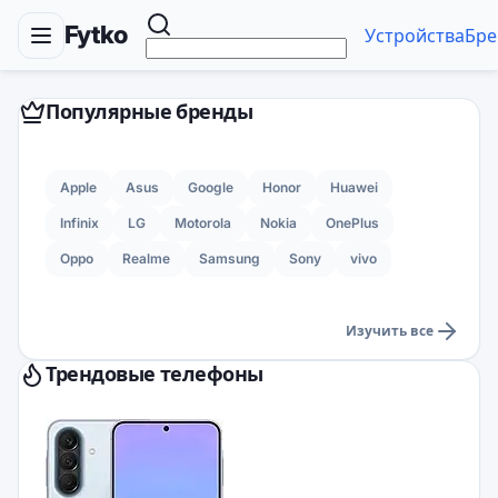
Fytko
Устройства
Бре
Популярные бренды
Apple
Asus
Google
Honor
Huawei
Infinix
LG
Motorola
Nokia
OnePlus
Oppo
Realme
Samsung
Sony
vivo
Изучить все
Трендовые телефоны