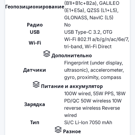
(B1I+B1c+B2a), GALILEO
Геопозиционирование
(E1+E5a), QZSS (L1+L5),
GLONASS, NavIC (L5)
Радио
No
USB
USB Type-C 3.2, OTG
Wi-Fi 802.11 a/b/g/n/ac/6e/7,
Wi-Fi
tri-band, Wi-Fi Direct
Дополнительно
Fingerprint (under display,
Датчики
ultrasonic), accelerometer,
gyro, proximity, compass
Питание и аккумулятор
100W wired, 55W PPS, 18W
PD/QC 50W wireless 10W
Зарядка
reverse wireless Reverse
wired
Тип
Si/C Li-Ion 7050 mAh
Разное