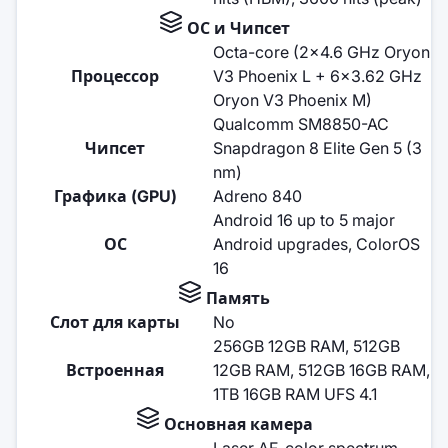
ОС и Чипсет
Octa-core (2x4.6 GHz Oryon
Процессор
V3 Phoenix L + 6x3.62 GHz
Oryon V3 Phoenix M)
Qualcomm SM8850-AC
Чипсет
Snapdragon 8 Elite Gen 5 (3
nm)
Графика (GPU)
Adreno 840
Android 16 up to 5 major
ОС
Android upgrades, ColorOS
16
Память
Слот для карты
No
256GB 12GB RAM, 512GB
Встроенная
12GB RAM, 512GB 16GB RAM,
1TB 16GB RAM UFS 4.1
Основная камера
Laser AF, color spectrum