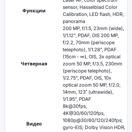
sensor, Hasselblad Color
Функции
Calibration, LED flash, HDR,
panorama
200 MP, f/1.5, 23mm (wide),
1/1.12", PDAF, OIS 200 MP,
f/2.2, 70mm (periscope
telephoto), 1/1.28", PDAF
(15cm - ∞), OIS, 3x optical
Четверная
zoom 50 MP, f/3.5, 230mm
(periscope telephoto),
1/2.75", PDAF, OIS, 10x
optical zoom 50 MP, f/2.0,
14mm, 123˚ (ultrawide),
1/1.95", PDAF
8k@30fps,
4K@30/60/120fps,
1080p@30/60/120/240fps;
Видео
gyro-EIS; Dolby Vision HDR,