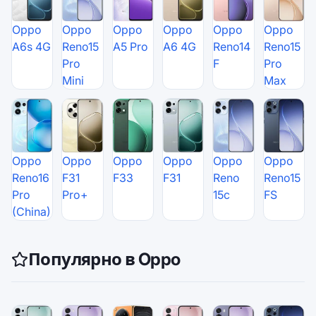
Oppo
Oppo
Oppo
Oppo
Oppo
Oppo
A6s 4G
Reno15
A5 Pro
A6 4G
Reno14
Reno15
Pro
F
Pro
Mini
Max
Oppo
Oppo
Oppo
Oppo
Oppo
Oppo
Reno16
F31
F33
F31
Reno
Reno15
Pro
Pro+
15c
FS
(China)
Популярно в Oppo