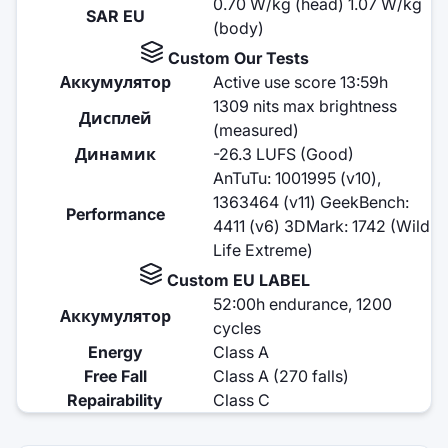
0.70 W/kg (head) 1.07 W/kg
SAR EU
(body)
Custom Our Tests
Аккумулятор
Active use score 13:59h
1309 nits max brightness
Дисплей
(measured)
Динамик
-26.3 LUFS (Good)
AnTuTu: 1001995 (v10),
1363464 (v11) GeekBench:
Performance
4411 (v6) 3DMark: 1742 (Wild
Life Extreme)
Custom EU LABEL
52:00h endurance, 1200
Аккумулятор
cycles
Energy
Class A
Free Fall
Class A (270 falls)
Repairability
Class C