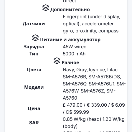
Direct
Дополнительно
Fingerprint (under display,
Датчики
optical), accelerometer,
gyro, proximity, compass
Питание и аккумулятор
Зарядка
45W wired
Тип
5000 mAh
Разное
Цвета
Navy, Gray, Icyblue, Lilac
SM-A576B, SM-A576B/DS,
SM-A576Q, SM-A576U1, SM-
Модели
A576W, SM-A576Z, SM-
A5760
£ 479.00 / € 339.00 / $ 6.09
Цена
/ C$ 599.99
0.85 W/kg (head) 1.20 W/kg
SAR
(body)