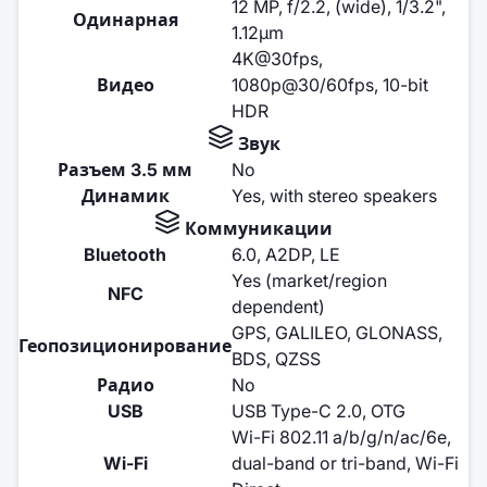
12 MP, f/2.2, (wide), 1/3.2",
Одинарная
1.12µm
4K@30fps,
Видео
1080p@30/60fps, 10-bit
HDR
Звук
Разъем 3.5 мм
No
Динамик
Yes, with stereo speakers
Коммуникации
Bluetooth
6.0, A2DP, LE
Yes (market/region
NFC
dependent)
GPS, GALILEO, GLONASS,
Геопозиционирование
BDS, QZSS
Радио
No
USB
USB Type-C 2.0, OTG
Wi-Fi 802.11 a/b/g/n/ac/6e,
Wi-Fi
dual-band or tri-band, Wi-Fi