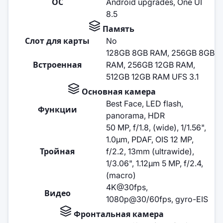
ОС
Android upgrades, One UI
8.5
Память
Слот для карты
No
128GB 8GB RAM, 256GB 8GB
Встроенная
RAM, 256GB 12GB RAM,
512GB 12GB RAM UFS 3.1
Основная камера
Best Face, LED flash,
Функции
panorama, HDR
50 MP, f/1.8, (wide), 1/1.56",
1.0µm, PDAF, OIS 12 MP,
Тройная
f/2.2, 13mm (ultrawide),
1/3.06", 1.12µm 5 MP, f/2.4,
(macro)
4K@30fps,
Видео
1080p@30/60fps, gyro-EIS
Фронтальная камера