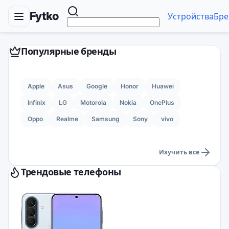
Fytko
Устройства
Бре
Популярные бренды
Apple
Asus
Google
Honor
Huawei
Infinix
LG
Motorola
Nokia
OnePlus
Oppo
Realme
Samsung
Sony
vivo
Изучить все
Трендовые телефоны