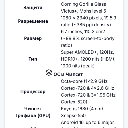
Corning Gorilla Glass
Защита
Victus+, Mohs level 5
1080 x 2340 pixels, 19.5:9
Разрешение
ratio (~385 ppi density)
6.7 inches, 110.2 cm2
Размер
(~88.8% screen-to-body
ratio)
Super AMOLED+, 120Hz,
Тип
HDR10+, 1200 nits (HBM),
1900 nits (peak)
ОС и Чипсет
Octa-core (1x2.9 GHz
Cortex-720 & 4x2.6 GHz
Процессор
Cortex-720 & 3x1.95 GHz
Cortex-520)
Чипсет
Exynos 1680 (4 nm)
Графика (GPU)
Xclipse 550
Android 16, up to 6 major