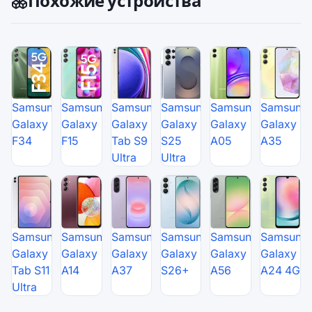
Похожие устройства
Samsung
Samsung
Samsung
Samsung
Samsung
Samsung
Galaxy
Galaxy
Galaxy
Galaxy
Galaxy
Galaxy
F34
F15
Tab S9
S25
A05
A35
Ultra
Ultra
Samsung
Samsung
Samsung
Samsung
Samsung
Samsung
Galaxy
Galaxy
Galaxy
Galaxy
Galaxy
Galaxy
Tab S11
A14
A37
S26+
A56
A24 4G
Ultra